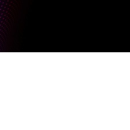
u
Motion Design & Visuele Content
Motion Design & Vi