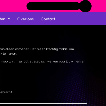
Vraag het voorbeeld aan
ten
Over ons
Contact
an alleen esthetiek. Het is een krachtig middel om
jk te maken.
n mooi zijn, maar ook strategisch werken voor jouw merk en
gebracht