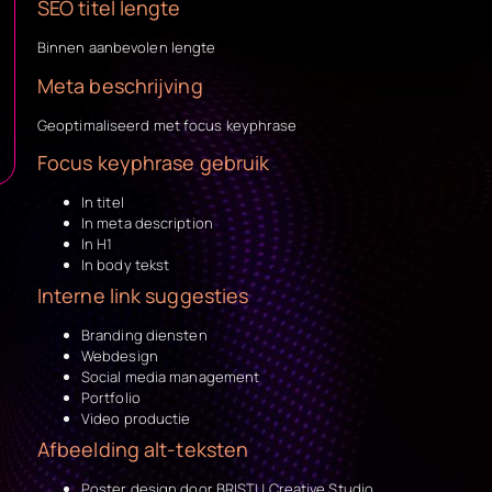
SEO titel lengte
Binnen aanbevolen lengte
Meta beschrijving
Geoptimaliseerd met focus keyphrase
Focus keyphrase gebruik
In titel
In meta description
In H1
In body tekst
Interne link suggesties
Branding diensten
Webdesign
Social media management
Portfolio
Video productie
Afbeelding alt-teksten
Poster design door BRISTU Creative Studio