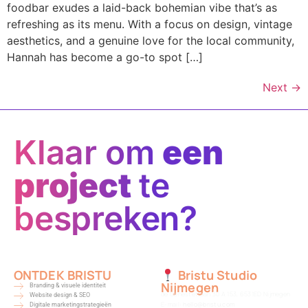
foodbar exudes a laid-back bohemian vibe that’s as
refreshing as its menu. With a focus on design, vintage
aesthetics, and a genuine love for the local community,
Hannah has become a go-to spot […]
Next
→
Klaar om
een
project
te
bespreken?
ONTDEK BRISTU
Bristu Studio
Nijmegen
Branding & visuele identiteit
de Génestetlaan 30 A 153, 6531ED Nijmegen
Website design & SEO
E-mail:
hello@bristu.com
Digitale marketingstrategieën